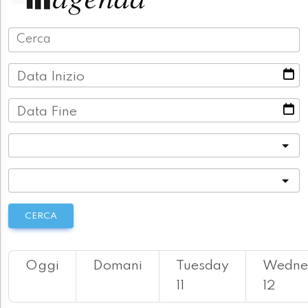
Data Inizio
Data Fine
Categoria
Località
CERCA
Oggi
Domani
Tuesday
Wedne
11
12