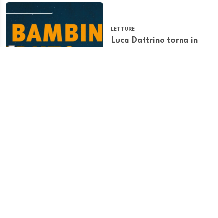
LETTURE
Luca Dattrino torna in
libreria con “Il bambino
caduto dalla luna”
LETTURE
Locarno, 1925: il patto
che voleva cambiare
l’Europa