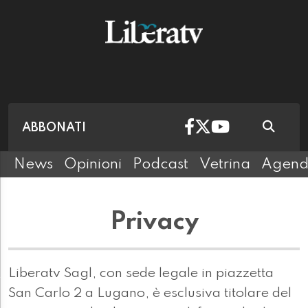
ABBONATI
News
Opinioni
Podcast
Vetrina
Agen
Privacy
Liberatv Sagl, con sede legale in piazzetta
San Carlo 2 a Lugano, è esclusiva titolare del