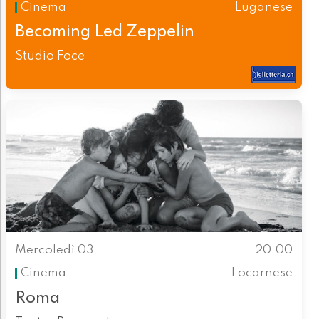
Cinema
Luganese
Becoming Led Zeppelin
Studio Foce
Mercoledì 03
20.00
Cinema
Locarnese
Roma