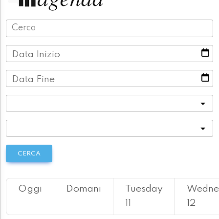
Data Inizio
Data Fine
Categoria
Località
CERCA
Oggi
Domani
Tuesday
Wedne
11
12