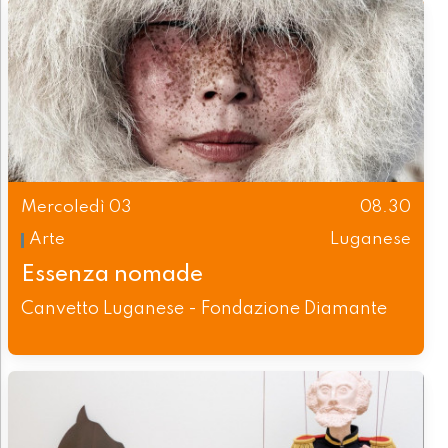
Mercoledì 03
08.30
Arte
Luganese
Essenza nomade
Canvetto Luganese - Fondazione Diamante