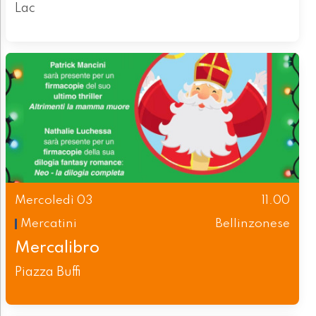
Lac
Mercoledì 03
11.00
Mercatini
Bellinzonese
Mercalibro
Piazza Buffi