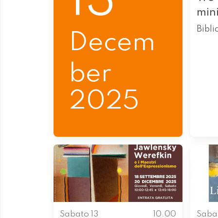
13
min
Bibli
Decem
ber
2025
Sabato 13
10.00
Saba