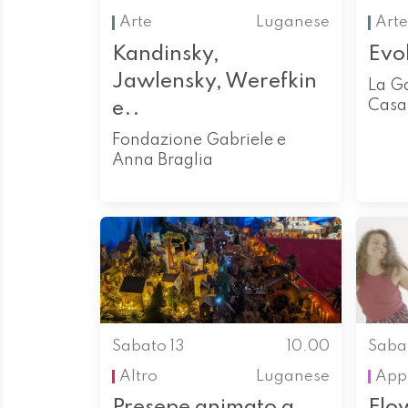
Arte
Luganese
Arte
Kandinsky,
Evo
Jawlensky, Werefkin
La G
Casa
e..
Fondazione Gabriele e
Anna Braglia
Sabato 13
10.00
Saba
Altro
Luganese
App
Presepe animato a
Flo