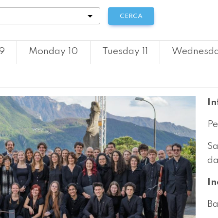
tà
CERCA
9
Monday 10
Tuesday 11
Wednesda
In
Pe
Sa
da
In
Ba