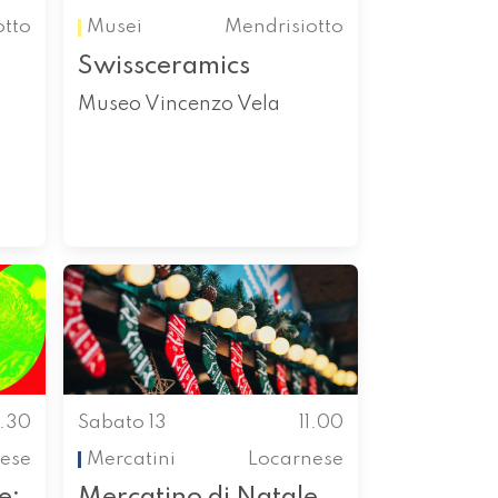
otto
Musei
Mendrisiotto
Swissceramics
Museo Vincenzo Vela
0.30
Sabato 13
11.00
ese
Mercatini
Locarnese
e:
Mercatino di Natale