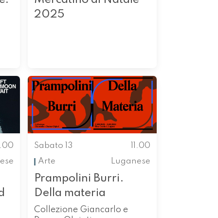
2025
1.00
Sabato 13
11.00
ese
Arte
Luganese
Prampolini Burri.
d
Della materia
Collezione Giancarlo e