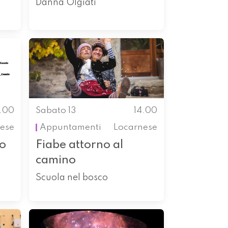
Danna Olgiati
4.00
Sabato 13
14.00
nese
Appuntamenti
Locarnese
to
Fiabe attorno al
camino
Scuola nel bosco