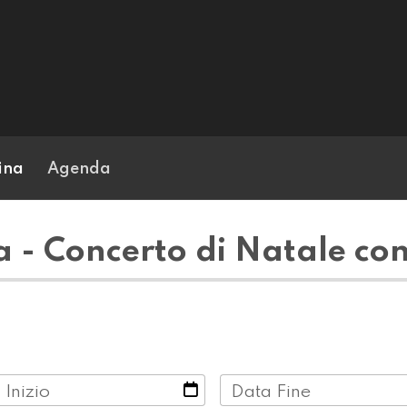
ina
Agenda
 - Concerto di Natale con
 Inizio
Data Fine