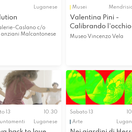
Luganese
Musei
Mendrisi
lution
Valentina Pini -
Calibrando l'occhio
alerie-Caslano c/o
 anziani Malcantonese
Museo Vincenzo Vela
to 13
10.30
Sabato 13
1
untamenti
Luganese
Arte
Lugan
wa back to love
Nei giardini di Hess