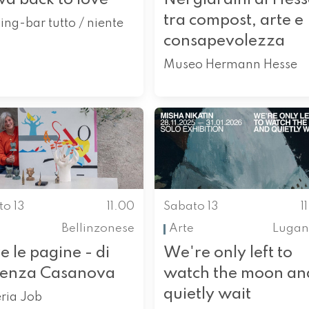
tra compost, arte e
ning-bar tutto / niente
consapevolezza
Museo Hermann Hesse
to 13
11.00
Sabato 13
1
Bellinzonese
Arte
Lugan
e le pagine - di
We're only left to
renza Casanova
watch the moon an
quietly wait
ria Job