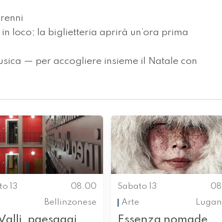
orenni
 in loco; la biglietteria aprirà un’ora prima
musica — per accogliere insieme il Natale con
to 13
08.00
Sabato 13
08
Bellinzonese
Arte
Lugan
Valli, paesaggi
Essenza nomade