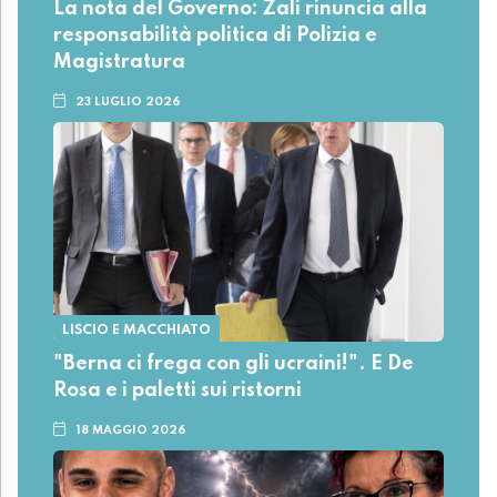
La nota del Governo: Zali rinuncia alla
responsabilità politica di Polizia e
Magistratura
23 LUGLIO 2026
LISCIO E MACCHIATO
"Berna ci frega con gli ucraini!". E De
Rosa e i paletti sui ristorni
18 MAGGIO 2026