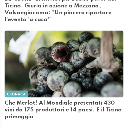
Ticino. Giuria in azione a Mezzana,
Valsangiacomo: "Un piacere riportare
l'evento 'a casa'"
CRONACA
Che Merlot! Al Mondiale presentati 430
vini da 175 produttori e 14 paesi. E il Ticino
primeggia