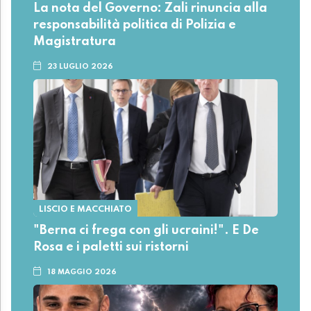
La nota del Governo: Zali rinuncia alla
responsabilità politica di Polizia e
Magistratura
23 LUGLIO 2026
LISCIO E MACCHIATO
"Berna ci frega con gli ucraini!". E De
Rosa e i paletti sui ristorni
18 MAGGIO 2026