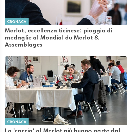
CRONACA
Merlot, eccellenza ticinese: pioggia di
medaglie al Mondial du Merlot &
Assemblages
CRONACA
La 'caccia' al Merlot più buono parte dal