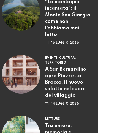
“La montagna
incantata”: il
Monte San Giorgio
come non
l’abbiamo mai
letto
16 LUGLIO 2026
EVENTI, CULTURA,
TERRITORIO
A San Bernardino
apre Piazzetta
Brocco, il nuovo
salotto nel cuore
del villaggio
14 LUGLIO 2026
LETTURE
Tra amore,
memoria e