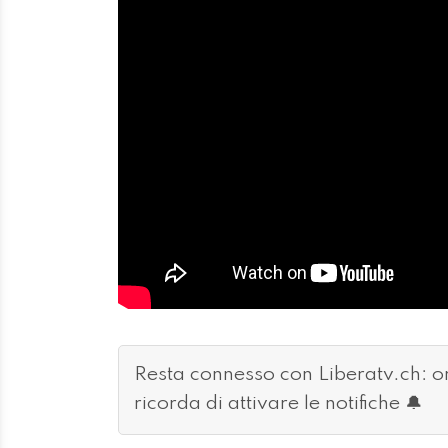
Resta connesso con Liberatv.ch: 
ricorda di attivare le notifiche 🔔