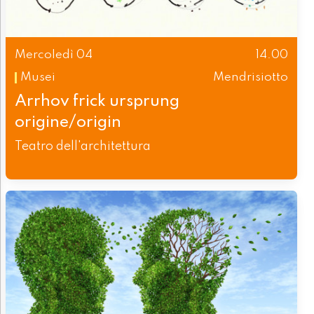
Mercoledì 04
14.00
Musei
Mendrisiotto
Arrhov frick ursprung
origine/origin
Teatro dell'architettura