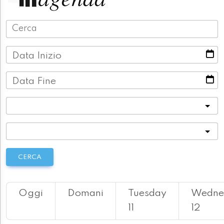
Data Inizio
Data Fine
Categoria
Località
CERCA
Oggi
Domani
Tuesday
Wedne
11
12