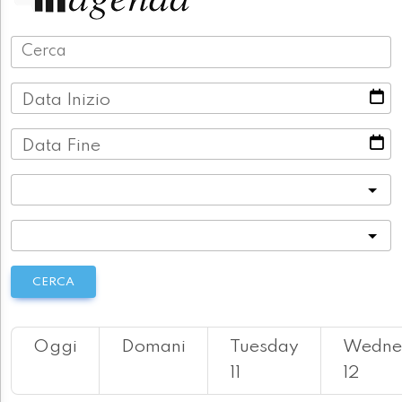
Data Inizio
Data Fine
Categoria
Località
CERCA
Oggi
Domani
Tuesday
Wedne
11
12