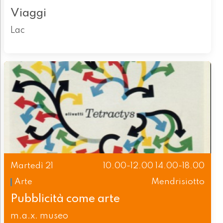
Viaggi
Lac
Martedì 21
10.00-12.00 14.00-18.00
Arte
Mendrisiotto
Pubblicità come arte
m.a.x. museo