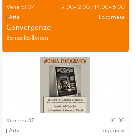
Venerdì 07
9.00-12.30 / 14.00-16.30
Arte
Locarnese
Convergenze
Banca Raiffeisen
Venerdì 07
10.00
Arte
Luganese