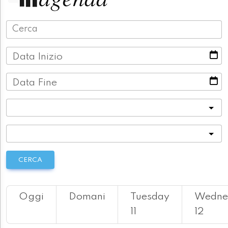
Data Inizio
Data Fine
Categoria
Località
CERCA
Oggi
Domani
Tuesday
Wedne
11
12