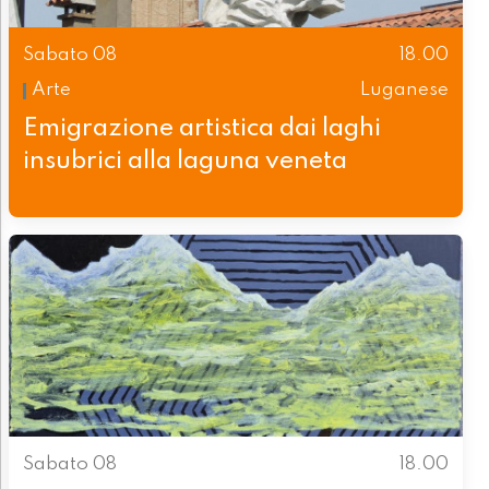
Sabato 08
18.00
Arte
Luganese
Emigrazione artistica dai laghi
insubrici alla laguna veneta
Sabato 08
18.00