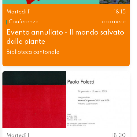
Martedì 11
18.15
Conferenze
Locarnese
Evento annullato - Il mondo salvato
dalle piante
Biblioteca cantonale
Martedì 11
18.30