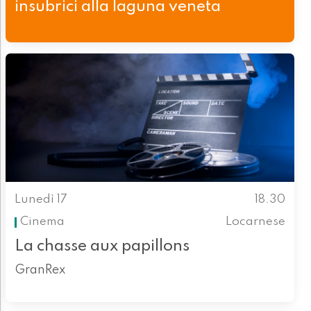
insubrici alla laguna veneta
Lunedì 17
18.30
Cinema
Locarnese
La chasse aux papillons
GranRex