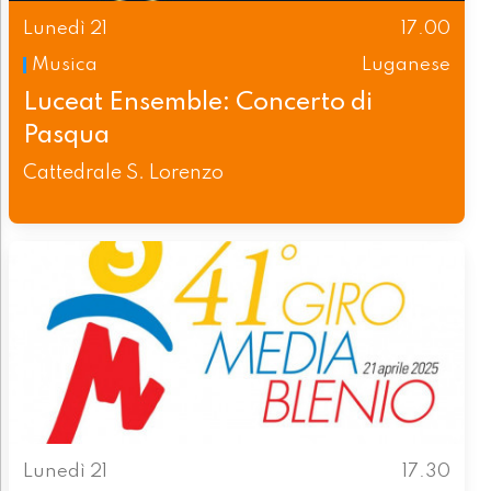
Lunedì 21
17.00
Musica
Luganese
Luceat Ensemble: Concerto di
Pasqua
Cattedrale S. Lorenzo
Lunedì 21
17.30