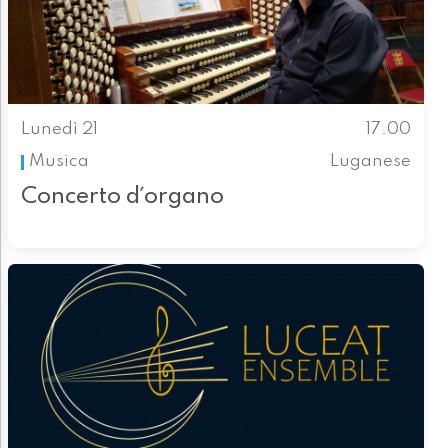
Lunedì 21
17.00
Musica
Luganese
Concerto d´organo