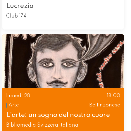
Lucrezia
Club '74
Lunedì 28
18.00
Arte
Bellinzonese
L'arte: un sogno del nostro cuore
Bibliomedia Svizzera italiana