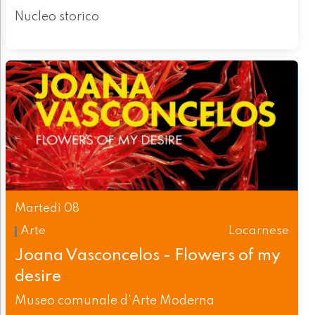
Nucleo storico
Martedì 08
Arte
Locarnese
Joana Vasconcelos - Flowers of my
desire
Museo comunale d'Arte Moderna