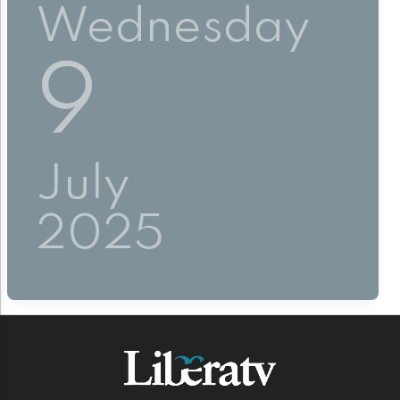
Wednesday
9
July
2025