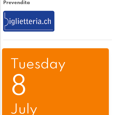
Prevendita
Tuesday
8
July