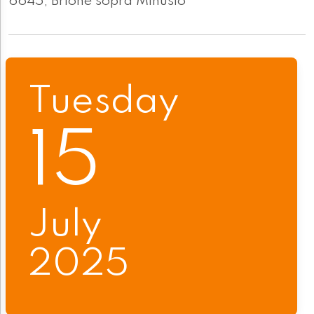
6645, Brione sopra Minusio
Tuesday
15
July
2025