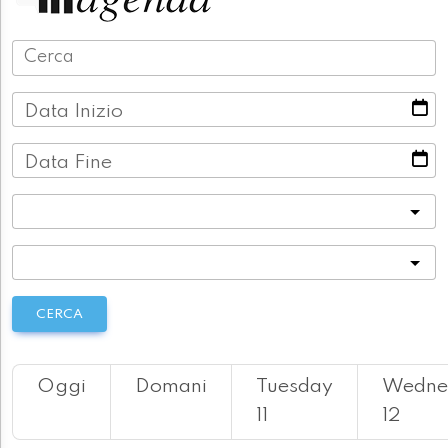
Data Inizio
Data Fine
Categoria
Località
CERCA
Oggi
Domani
Tuesday
Wedne
11
12