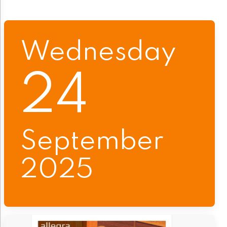
Wednesday
24
September
2025