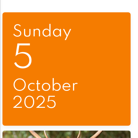
Sunday
5
October
2025