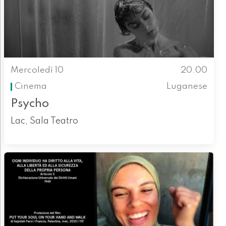
Mercoledì 10
20.00
Cinema
Luganese
Psycho
Lac, Sala Teatro