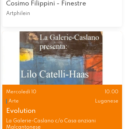
Cosimo Filippini - Finestre
Artphilein
Mercoledì 10
10.00
Arte
Luganese
Evolution
La Galerie-Caslano c/o Casa anziani
Malcantonese