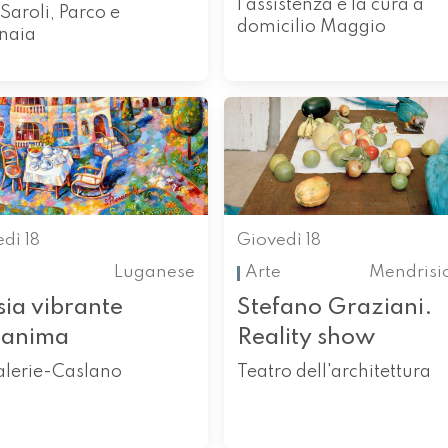
l’assistenza e la cura a
 Saroli, Parco e
domicilio Maggio
naia
dì 18
Giovedì 18
Luganese
Arte
Mendrisi
sia vibrante
Stefano Graziani.
l'anima
Reality show
alerie-Caslano
Teatro dell'architettura