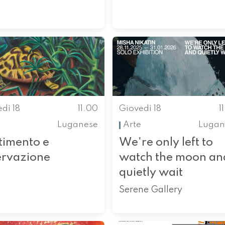
dì 18
11.00
Giovedì 18
1
Luganese
Arte
Lugan
timento e
We're only left to
ervazione
watch the moon an
quietly wait
Serene Gallery