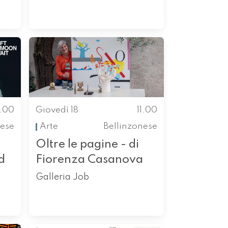
1.00
Giovedì 18
11.00
ese
Arte
Bellinzonese
Oltre le pagine - di
d
Fiorenza Casanova
Galleria Job