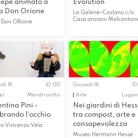
sepe animato a
Evolution
a Don Orione
La Galerie-Caslano c/o
Casa anziani Malcanton
 Don ORione
dì 18
10.00
Giovedì 18
1
ei
Mendrisiotto
Arte
Lugan
ntina Pini -
Nei giardini di Hess
brando l'occhio
tra compost, arte e
consapevolezza
o Vincenzo Vela
Museo Hermann Hesse