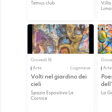
Temus club
Villa
Limo
Giovedì 18
Giove
Arte
Luganese
Arte
Volti nel giardino dei
Poe
cieli
del
Spazio Espositivo La
La G
Cornice