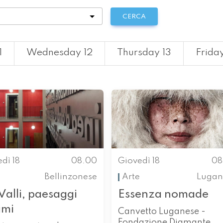
tà
CERCA
1
Wednesday 12
Thursday 13
Friday
dì 18
08.00
Giovedì 18
08
Bellinzonese
Arte
Lugan
Valli, paesaggi
Essenza nomade
imi
Canvetto Luganese -
Fondazione Diamante