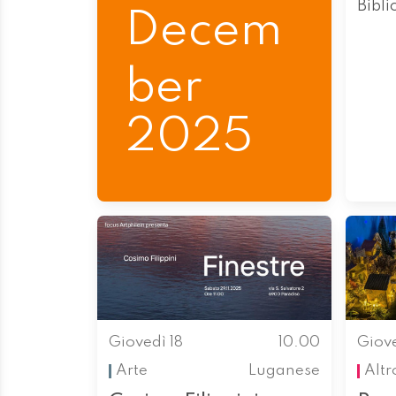
Bibli
Decem
ber
2025
Giovedì 18
10.00
Giove
Arte
Luganese
Altr