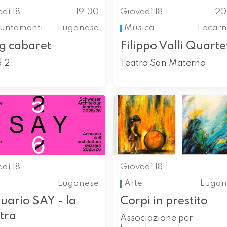
dì 18
19.30
Giovedì 18
20
untamenti
Luganese
Musica
Locarn
g cabaret
Filippo Valli Quarte
d 2
Teatro San Materno
dì 18
Giovedì 18
Luganese
Arte
Lugan
uario SAY - la
Corpi in prestito
tra
Associazione per