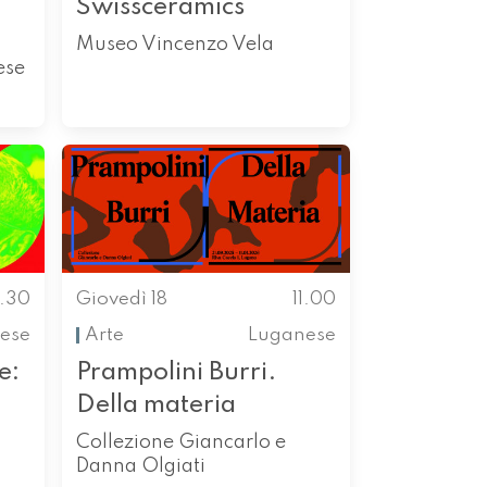
Swissceramics
Museo Vincenzo Vela
ese
0.30
Giovedì 18
11.00
ese
Arte
Luganese
e:
Prampolini Burri.
Della materia
Collezione Giancarlo e
Danna Olgiati