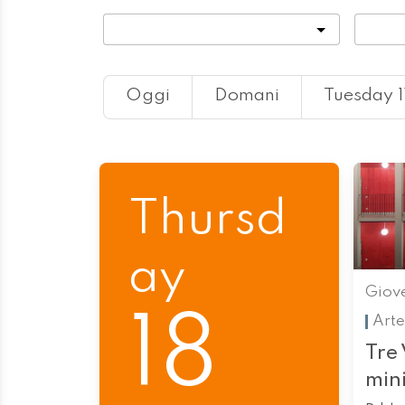
Categoria
Locali
Oggi
Domani
Tuesday 1
Thursd
ay
Giove
18
Arte
Tre 
min