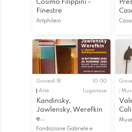
Cosimo Filippini -
Pre
Finestre
Cas
Artphilein
Casa
Giovedì 18
10.00
Giove
Arte
Luganese
Mus
Kandinsky,
Vale
Jawlensky, Werefkin
Cali
e..
Muse
Fondazione Gabriele e