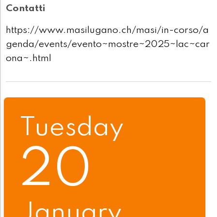
Contatti
https://www.masilugano.ch/masi/in-corso/a
genda/events/evento~mostre~2025~lac~car
ona~.html
Tuesday
20
January