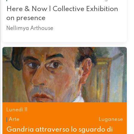
Here & Now | Collective Exhibition
on presence
Nellimya Arthouse
Lunedì 11
Arte
Luganese
Gandria attraverso lo sguardo di