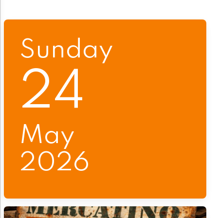
Sunday
24
May
2026