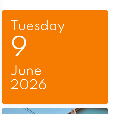
Tuesday
9
June
2026