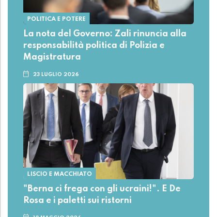
POLITICA E POTERE
La nota del Governo: Zali rinuncia alla
responsabilità politica di Polizia e
Magistratura
23 LUGLIO 2026
LISCIO E MACCHIATO
"Berna ci frega con gli ucraini!". E De
Rosa e i paletti sui ristorni