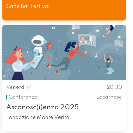
Caffè Bar Festival
Venerdì 14
20.30
Conferenze
Locarnese
Asconosc(i)enza 2025
Fondazione Monte Verità