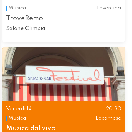
Musica
Leventina
TroveRemo
Salone Olimpia
Venerdì 14
20.30
Musica
Locarnese
Musica dal vivo