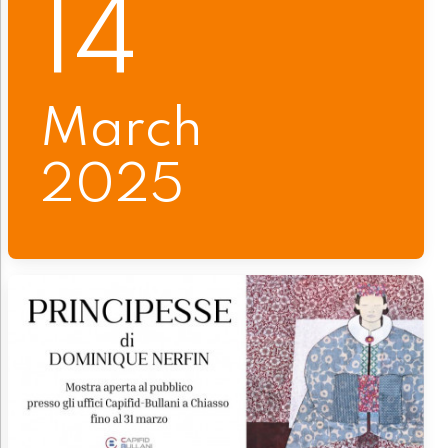
14
March
2025