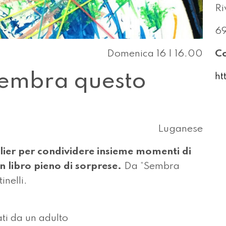
Ri
6
Domenica 16 | 16.00
Co
Sembra questo
ht
Luganese
ier per condividere insieme momenti di
n libro pieno di sorprese.
Da “Sembra
nelli.
ti da un adulto