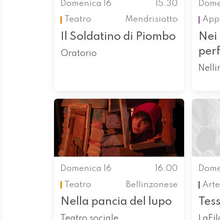
Domenica 16
15.30
Dome
Teatro
Mendrisiotto
App
Il Soldatino di Piombo
Nei 
perf
Oratorio
Nell
Domenica 16
16.00
Dome
Teatro
Bellinzonese
Arte
Nella pancia del lupo
Tess
Teatro sociale
LaFi