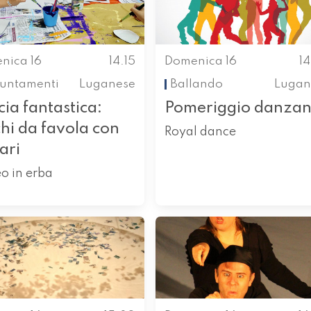
nica 16
14.15
Domenica 16
1
untamenti
Luganese
Ballando
Lugan
ia fantastica:
Pomeriggio danzan
hi da favola con
Royal dance
ari
o in erba