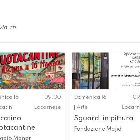
in.ch
nica 16
09.00
Domenica 16
09
atini
Locarnese
Arte
Locarn
catino
Sguardi in pittura
otacantine
Fondazione Majid
eggio Manor