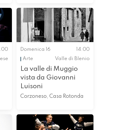
4.00
Domenica 16
14.00
ese
Arte
Valle di Blenio
La valle di Muggio
vista da Giovanni
Luisoni
Corzoneso, Casa Rotonda