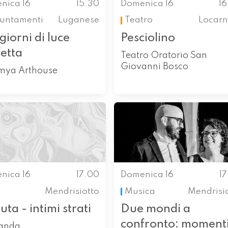
nica 16
15.30
Domenica 16
1
untamenti
Luganese
Teatro
Locarn
giorni di luce
Pesciolino
etta
Teatro Oratorio San
Giovanni Bosco
imya Arthouse
nica 16
17.00
Domenica 16
1
Mendrisiotto
Musica
Mendrisi
uta - intimi strati
Due mondi a
confronto: moment
landa