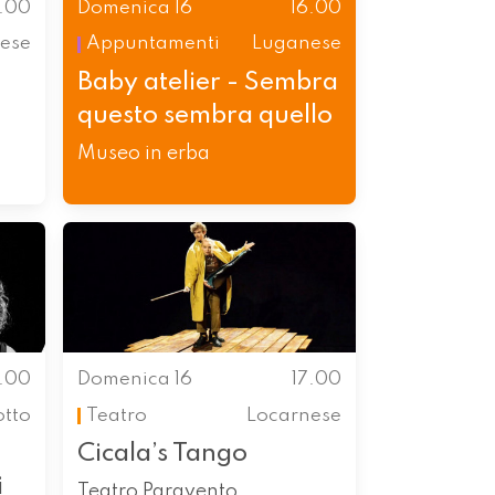
6.00
Domenica 16
16.00
ese
Appuntamenti
Luganese
Baby atelier - Sembra
questo sembra quello
Museo in erba
7.00
Domenica 16
17.00
otto
Teatro
Locarnese
Cicala’s Tango
i
Teatro Paravento