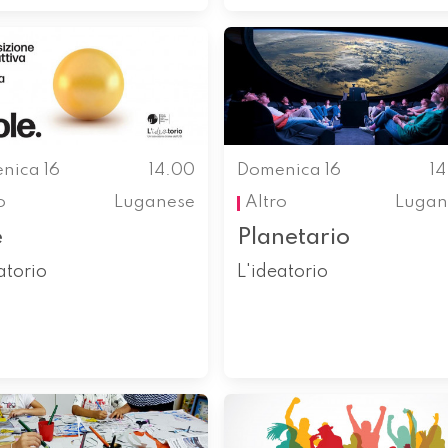
nica 16
14.00
Domenica 16
1
o
Luganese
Altro
Lugan
e
Planetario
atorio
L'ideatorio