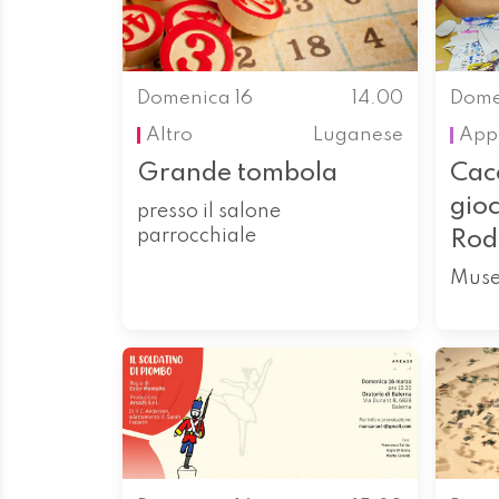
Domenica 16
14.00
Dome
Altro
Luganese
App
Grande tombola
Cacc
gioc
presso il salone
parrocchiale
Rod
Muse