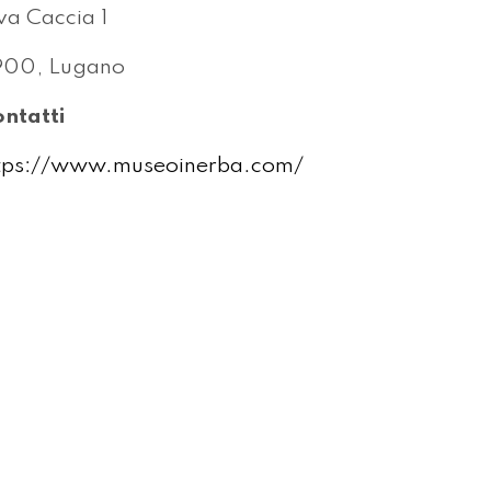
va Caccia 1
900, Lugano
ntatti
tps://www.museoinerba.com/