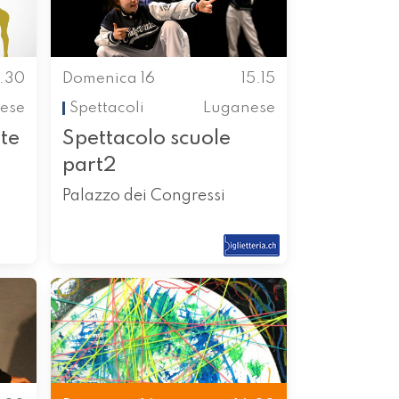
4.30
Domenica 16
15.15
ese
Spettacoli
Luganese
te
Spettacolo scuole
part2
Palazzo dei Congressi