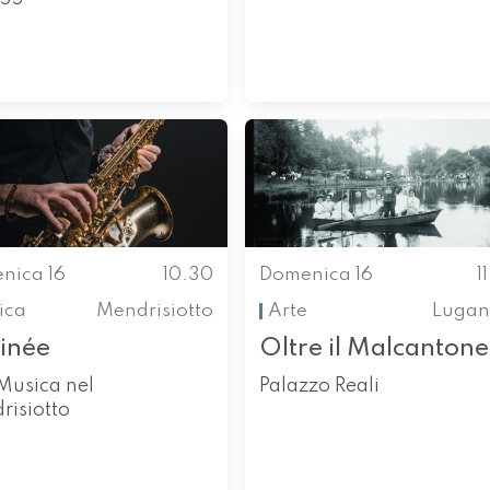
nica 16
10.30
Domenica 16
1
ica
Mendrisiotto
Arte
Lugan
inée
Oltre il Malcantone
Musica nel
Palazzo Reali
risiotto