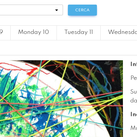
tà
CERCA
9
Monday 10
Tuesday 11
Wednesda
In
Pe
Su
da
In
Mu