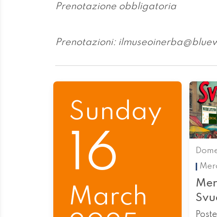
Prenotazione obbligatoria
Prenotazioni: ilmuseoinerba@bluew
Sunday
16
Dome
Merc
Mer
March
Svu
Post