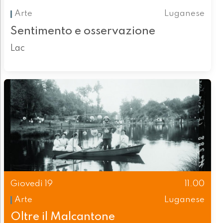
Arte
Luganese
Sentimento e osservazione
Lac
Giovedì 19
11.00
Arte
Luganese
Oltre il Malcantone