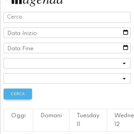
Data Inizio
Data Fine
Categoria
Località
CERCA
Oggi
Domani
Tuesday
Wedne
11
12