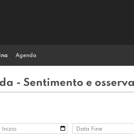
ina
Agenda
a - Sentimento e osserv
 Inizio
Data Fine