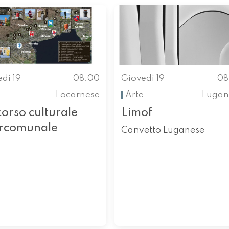
dì 19
08.00
Giovedì 19
08
Locarnese
Arte
Lugan
orso culturale
Limof
ercomunale
Canvetto Luganese