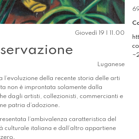
6
Co
Giovedì 19 | 11.00
ht
co
sservazione
~2
Luganese
a l’evoluzione della recente storia delle arti
esta non è improntata solamente dalla
e dagli artisti, collezionisti, commercianti e
ome patria d’adozione.
presentata l’ambivalenza caratteristica del
 culturale italiana e dall’altro appartiene
zzero.