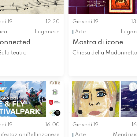
dì 19
12.30
Giovedì 19
1
ica
Luganese
Arte
Lugan
connected
Mostra di icone
Sala teatro
Chiesa della Madonnett
dì 19
16.00
Giovedì 19
1
festazioni
Bellinzonese
Arte
Mendrisi