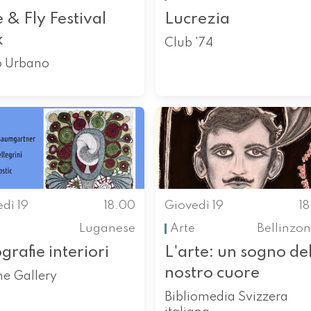
 & Fly Festival
Lucrezia
k
Club '74
o Urbano
dì 19
18.00
Giovedì 19
1
Luganese
Arte
Bellinzo
rafie interiori
L'arte: un sogno de
nostro cuore
ne Gallery
Bibliomedia Svizzera