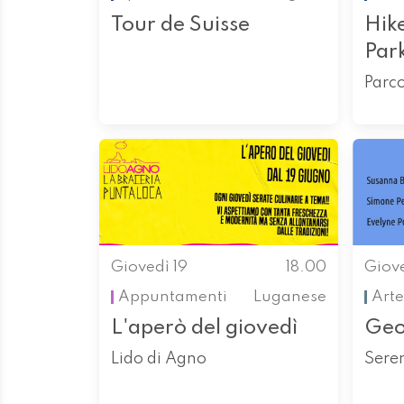
Tour de Suisse
Hike
Par
Parc
Giovedì 19
18.00
Giove
Appuntamenti
Luganese
Arte
L'aperò del giovedì
Geog
Lido di Agno
Sere