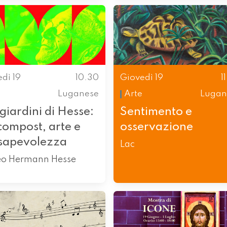
dì 19
10.30
Giovedì 19
1
Luganese
Arte
Lugan
giardini di Hesse:
Sentimento e
compost, arte e
osservazione
sapevolezza
Lac
o Hermann Hesse