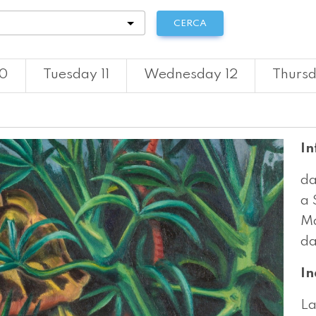
tà
CERCA
10
Tuesday 11
Wednesday 12
Thursd
In
da
a 
Ma
da
In
La