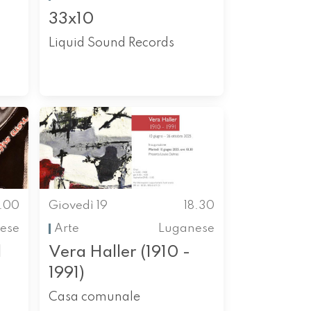
33x10
Liquid Sound Records
8.00
Giovedì 19
18.30
nese
Arte
Luganese
l
Vera Haller (1910 -
1991)
Casa comunale