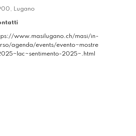
900, Lugano
ntatti
tps://www.masilugano.ch/masi/in-
rso/agenda/events/evento~mostre
025~lac~sentimento-2025~.html