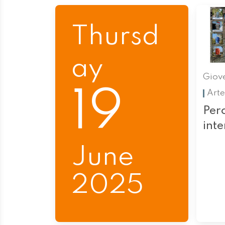
Thursd
ay
Giove
19
Arte
Perc
int
June
2025