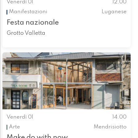
Venerdì 01
12.00
Manifestazioni
Luganese
Festa nazionale
Grotto Valletta
Venerdì 01
14.00
Arte
Mendrisiotto
Make do with now