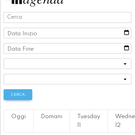
Data Inizio
Data Fine
Categoria
Località
CERCA
Oggi
Domani
Tuesday
Wedne
11
12