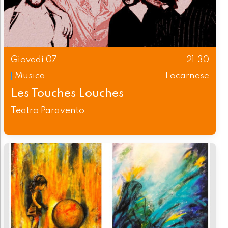
Giovedì 07
21.30
Musica
Locarnese
Les Touches Louches
Teatro Paravento