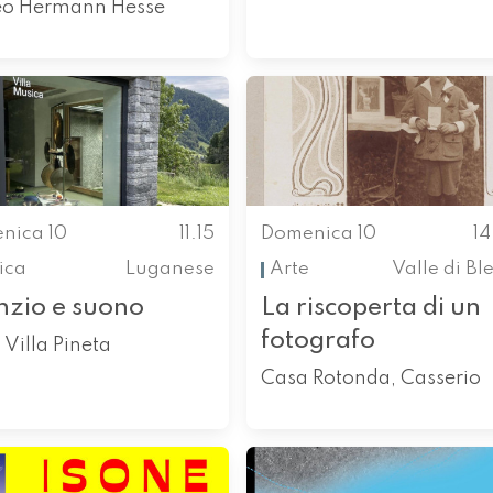
o Hermann Hesse
nica 10
11.15
Domenica 10
1
ica
Luganese
Arte
Valle di Bl
nzio e suono
La riscoperta di un
fotografo
 Villa Pineta
Casa Rotonda, Casserio