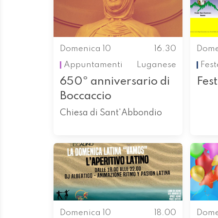
Domenica 10
16.30
Dome
Appuntamenti
Luganese
Fest
650º anniversario di
Fes
Boccaccio
Chiesa di Sant'Abbondio
Domenica 10
18.00
Dome