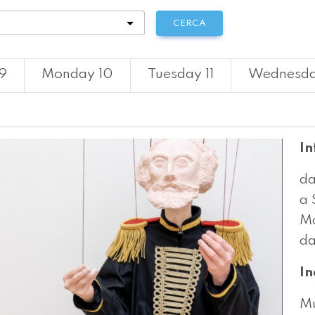
tà
CERCA
9
Monday 10
Tuesday 11
Wednesda
In
da
a 
Ma
da
In
Mu