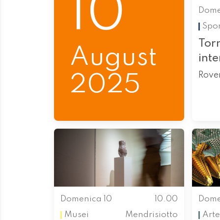
10
Dome
Spor
Tor
August
int
Rove
2025
Domenica 10
10.00
Dome
Musei
Mendrisiotto
Arte