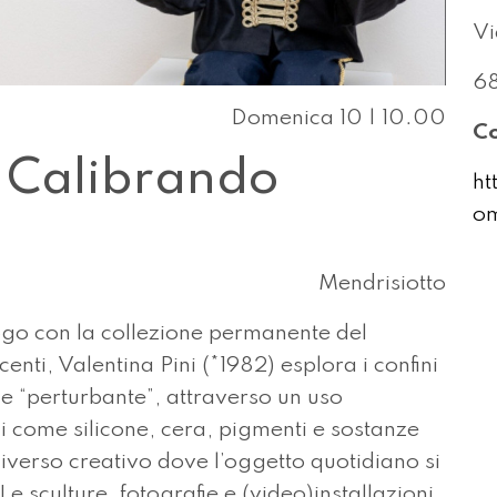
Vi
68
Domenica 10 | 10.00
Co
- Calibrando
ht
om
Mendrisiotto
logo con la collezione permanente del
nti, Valentina Pini (*1982) esplora i confini
 e “perturbante”, attraverso un uso
i come silicone, cera, pigmenti e sostanze
iverso creativo dove l’oggetto quotidiano si
e sculture, fotografie e (video)installazioni