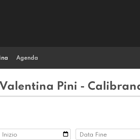
ina
Agenda
Valentina Pini - Calibrand
 Inizio
Data Fine