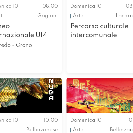
nica 10
08.00
Domenica 10
08
t
Grigioni
Arte
Locarn
neo
Percorso culturale
ernazionale U14
intercomunale
redo - Grono
nica 10
10.00
Domenica 10
1
Bellinzonese
Arte
Bellinzo