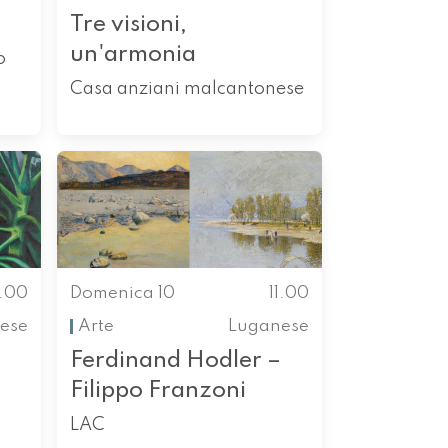
Tre visioni,
un'armonia
o
Casa anziani malcantonese
1.00
Domenica 10
11.00
ese
Arte
Luganese
Ferdinand Hodler –
Filippo Franzoni
LAC