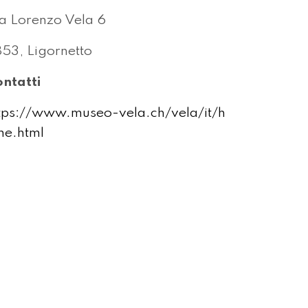
a Lorenzo Vela 6
53, Ligornetto
ntatti
tps://www.museo-vela.ch/vela/it/h
e.html