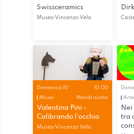
Swissceramics
Dir
Museo Vincenzo Vela
Cast
Domenica 10
10.00
Dome
Musei
Mendrisiotto
Arte
Valentina Pini -
Nei 
Calibrando l'occhio
tra 
con
Museo Vincenzo Vela