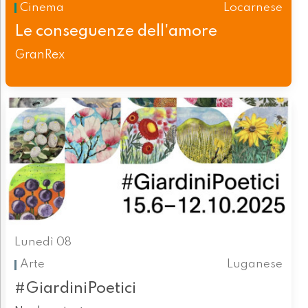
Cinema
Locarnese
Le conseguenze dell'amore
GranRex
Lunedì 08
Arte
Luganese
#GiardiniPoetici