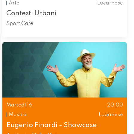
Arte
Locarnese
Contesti Urbani
Sport Café
Martedì 16
20.00
Musica
Luganese
Eugenio Finardi - Showcase