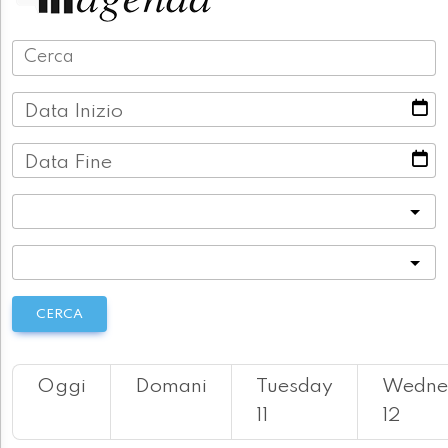
Data Inizio
Data Fine
Categoria
Località
CERCA
Oggi
Domani
Tuesday
Wedne
11
12