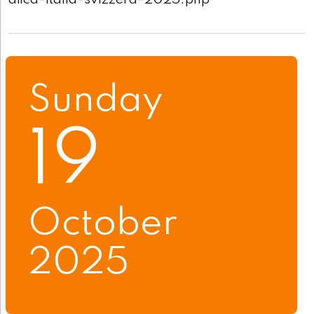
afica-italia-svizzera-2025.php
Sunday
19
October
2025