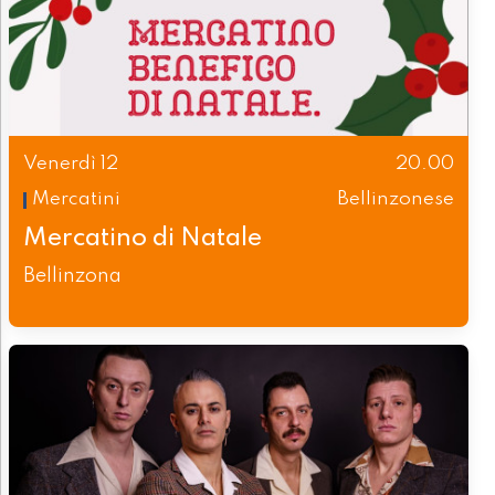
Venerdì 12
20.00
Mercatini
Bellinzonese
Mercatino di Natale
Bellinzona