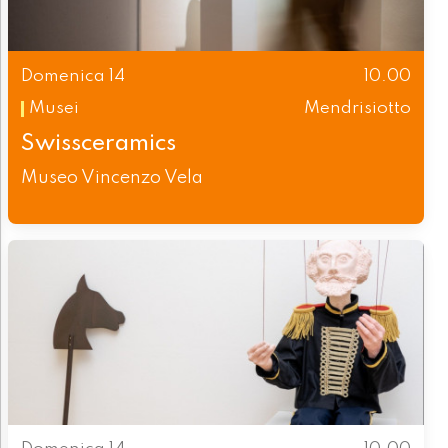
Domenica 14
10.00
Musei
Mendrisiotto
Swissceramics
Museo Vincenzo Vela