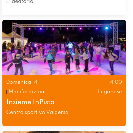
L'ideatorio
Domenica 14
14.00
Manifestazioni
Luganese
Insieme InPista
Centro sportivo Valgersa