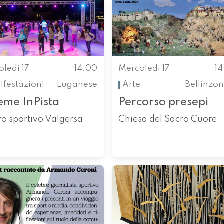
ledì 17
14.00
Mercoledì 17
1
festazioni
Luganese
Arte
Bellinzo
eme InPista
Percorso presepi
o sportivo Valgersa
Chiesa del Sacro Cuore