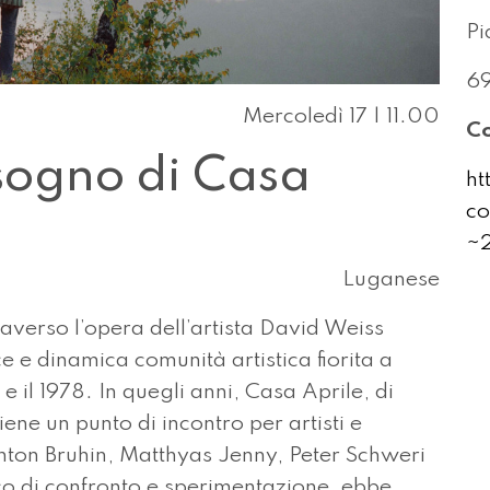
Pi
6
Mercoledì 17 | 11.00
Co
 sogno di Casa
ht
co
~2
Luganese
raverso l’opera dell’artista David Weiss
e e dinamica comunità artistica fiorita a
e il 1978. In quegli anni, Casa Aprile, di
ene un punto di incontro per artisti e
, Anton Bruhin, Matthyas Jenny, Peter Schweri
cco di confronto e sperimentazione, ebbe