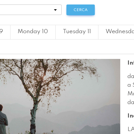
tà
CERCA
9
Monday 10
Tuesday 11
Wednesda
In
da
a 
Ma
da
In
L