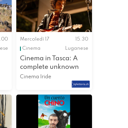
4.00
Mercoledì 17
15.30
nese
Cinema
Luganese
Cinema in Tasca: A
complete unknown
Cinema Iride