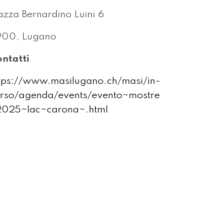
azza Bernardino Luini 6
900, Lugano
ntatti
tps://www.masilugano.ch/masi/in-
rso/agenda/events/evento~mostre
025~lac~carona~.html