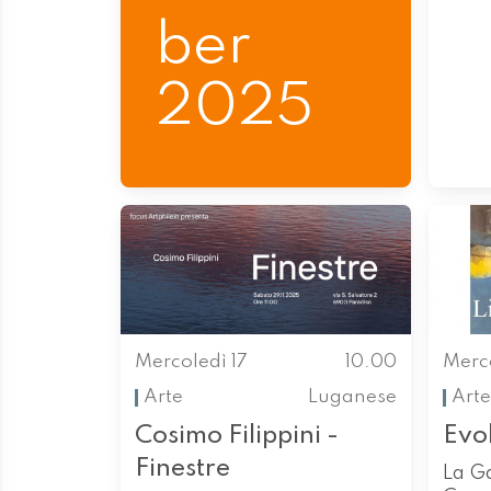
ber
2025
Mercoledì 17
10.00
Merco
Arte
Luganese
Arte
Cosimo Filippini -
Evo
Finestre
La G