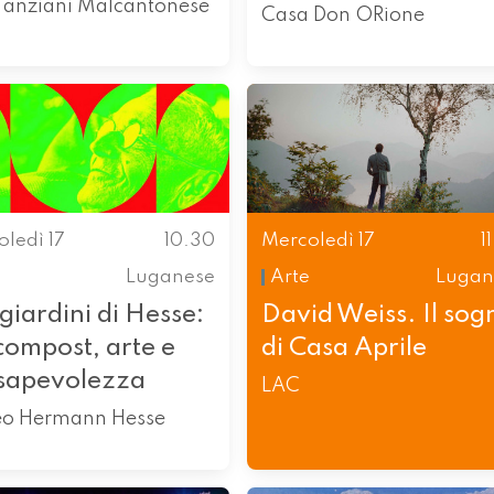
 anziani Malcantonese
Casa Don ORione
ledì 17
10.30
Mercoledì 17
1
Luganese
Arte
Lugan
giardini di Hesse:
David Weiss. Il sog
compost, arte e
di Casa Aprile
sapevolezza
LAC
o Hermann Hesse