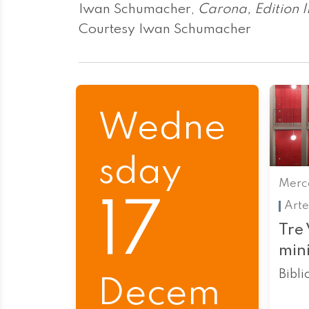
Iwan Schumacher,
Carona, Edition I
Courtesy Iwan Schumacher
Wedne
sday
Merco
17
Arte
Tre 
min
Bibli
Decem