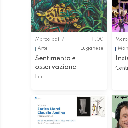
Mercoledì 17
11.00
Merco
Arte
Luganese
Mani
Sentimento e
Insi
osservazione
Centr
Lac