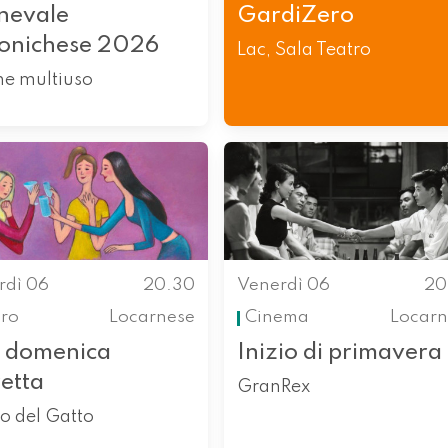
nevale
GardiZero
ronichese 2026
Lac, Sala Teatro
ne multiuso
rdì 06
20.30
Venerdì 06
20
tro
Locarnese
Cinema
Locarn
 domenica
Inizio di primavera
etta
GranRex
o del Gatto