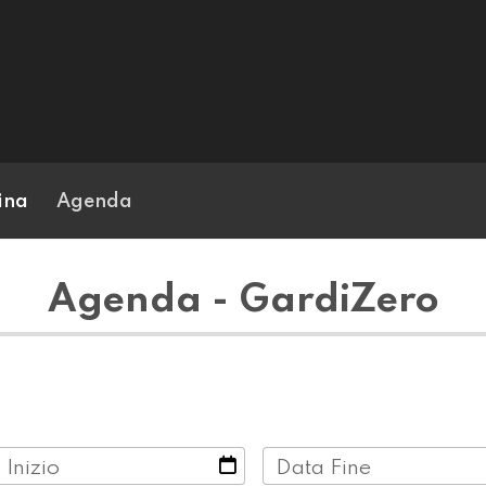
ina
Agenda
Agenda - GardiZero
 Inizio
Data Fine