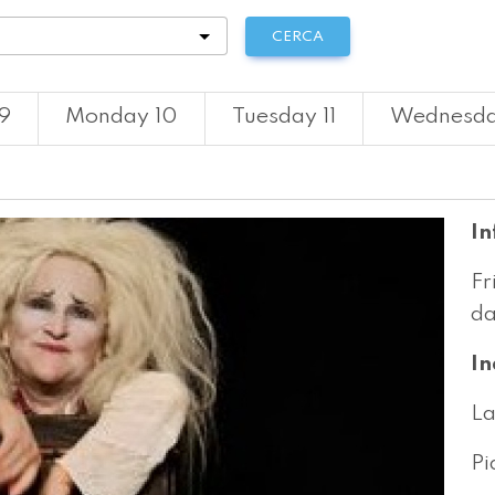
tà
CERCA
9
Monday 10
Tuesday 11
Wednesda
In
Fr
da
In
La
Pi