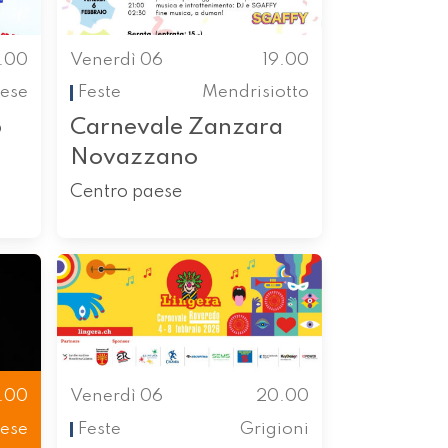
7.00
Venerdì 06
19.00
ese
Feste
Mendrisiotto
o
Carnevale Zanzara
Novazzano
Centro paese
.00
Venerdì 06
20.00
ese
Feste
Grigioni