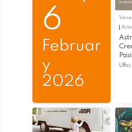
6
Vene
Arte
Ast
Februar
Cre
Pasi
y
Uffic
2026