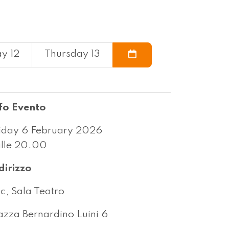
y 12
Thursday 13
fo Evento
iday 6 February 2026
lle 20.00
dirizzo
c, Sala Teatro
azza Bernardino Luini 6