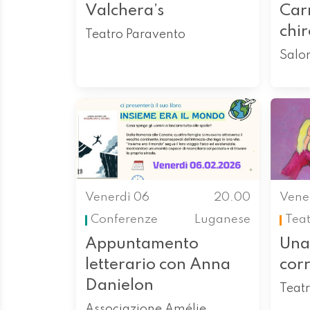
Valchera’s
Car
chi
Teatro Paravento
Salo
Venerdì 06
20.00
Vene
Conferenze
Luganese
Tea
Appuntamento
Una
letterario con Anna
corr
Danielon
Teatr
Associazione Amélie