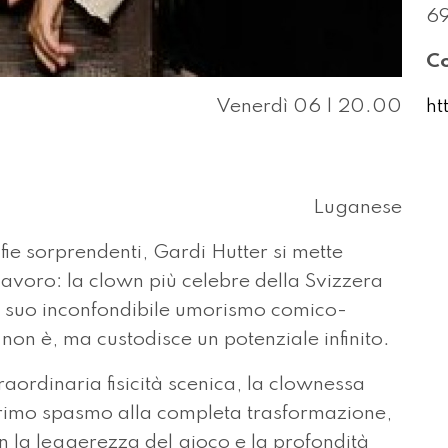
6
Co
Venerdì 06 | 20.00
ht
Luganese
ie sorprendenti, Gardi Hutter si mette
avoro: la clown più celebre della Svizzera
 il suo inconfondibile umorismo comico-
lla non è, ma custodisce un potenziale infinito.
raordinaria fisicità scenica, la clownessa
primo spasmo alla completa trasformazione,
on la leggerezza del gioco e la profondità