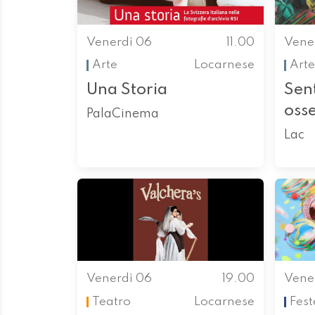
Venerdì 06
11.00
Vene
Arte
Locarnese
Arte
Una Storia
Sen
oss
PalaCinema
Lac
Venerdì 06
19.00
Vene
Teatro
Locarnese
Fest