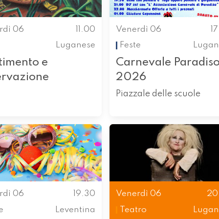
rdì 06
11.00
Venerdì 06
1
Luganese
Feste
Lugan
timento e
Carnevale Paradis
ervazione
2026
Piazzale delle scuole
rdì 06
19.30
Venerdì 06
20
e
Leventina
Teatro
Lugan