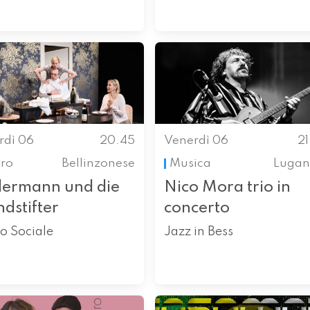
rdì 06
20.45
Venerdì 06
2
tro
Bellinzonese
Musica
Lugan
dermann und die
Nico Mora trio in
dstifter
concerto
o Sociale
Jazz in Bess