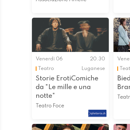
Venerdì 06
20.30
Vene
Teatro
Luganese
Tea
Storie ErotiComiche
Bie
da "Le mille e una
Bran
notte"
Teatr
Teatro Foce