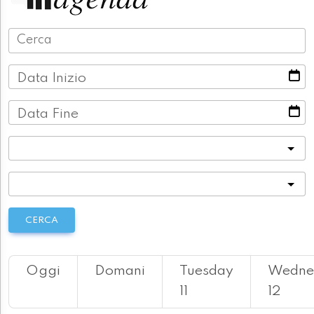
Data Inizio
Data Fine
Categoria
Località
CERCA
Oggi
Domani
Tuesday
Wedne
11
12