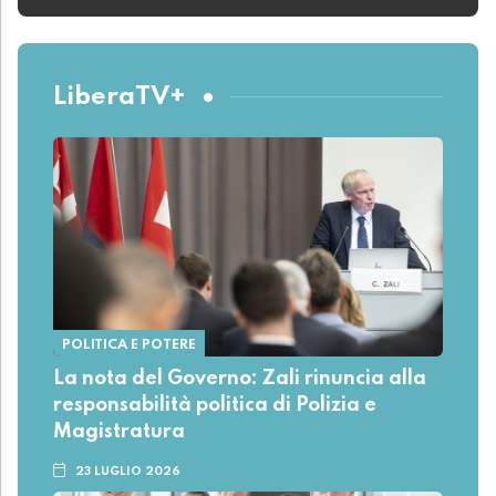
LiberaTV+
POLITICA E POTERE
La nota del Governo: Zali rinuncia alla
responsabilità politica di Polizia e
Magistratura
23 LUGLIO 2026