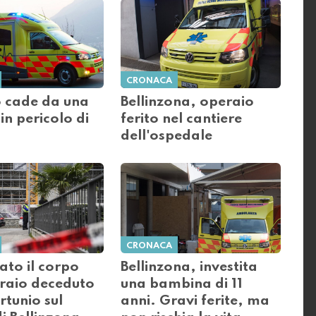
CRONACA
 cade da una
Bellinzona, operaio
 in pericolo di
ferito nel cantiere
dell'ospedale
CRONACA
ato il corpo
Bellinzona, investita
eraio deceduto
una bambina di 11
ortunio sul
anni. Gravi ferite, ma