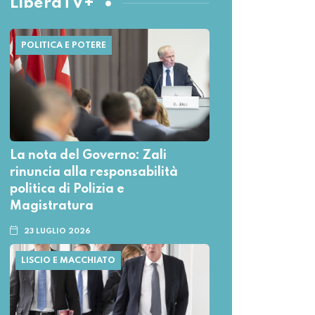
LiberaTV+
POLITICA E POTERE
La nota del Governo: Zali
rinuncia alla responsabilità
politica di Polizia e
Magistratura
23 LUGLIO 2026
LISCIO E MACCHIATO