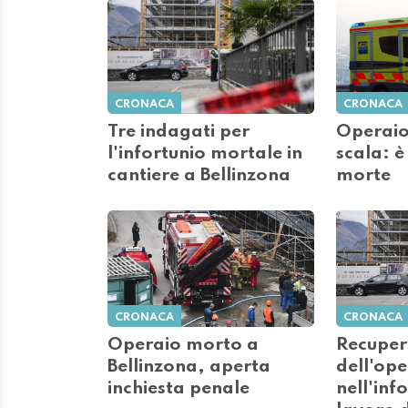
CRONACA
CRONACA
Tre indagati per
Operaio
l'infortunio mortale in
scala: è
cantiere a Bellinzona
morte
CRONACA
CRONACA
Operaio morto a
Recuper
Bellinzona, aperta
dell'op
inchiesta penale
nell'inf