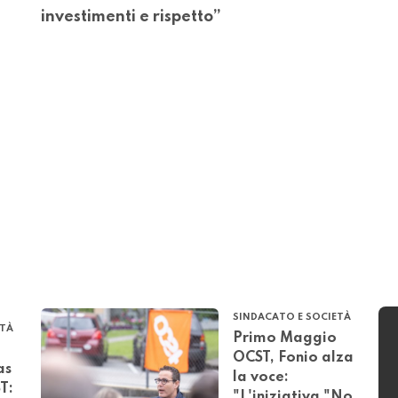
investimenti e rispetto”
SINDACATO E SOCIETÀ
ETÀ
Primo Maggio
OCST, Fonio alza
as
la voce:
T:
"L'iniziativa "No