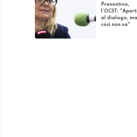
Preventivo,
l'OCST: "Apert
al dialogo, m
così non va"