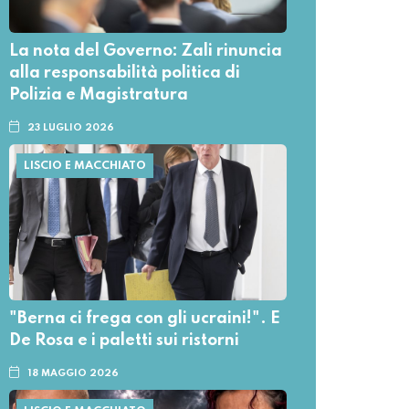
La nota del Governo: Zali rinuncia
alla responsabilità politica di
Polizia e Magistratura
23 LUGLIO 2026
LISCIO E MACCHIATO
"Berna ci frega con gli ucraini!". E
De Rosa e i paletti sui ristorni
18 MAGGIO 2026