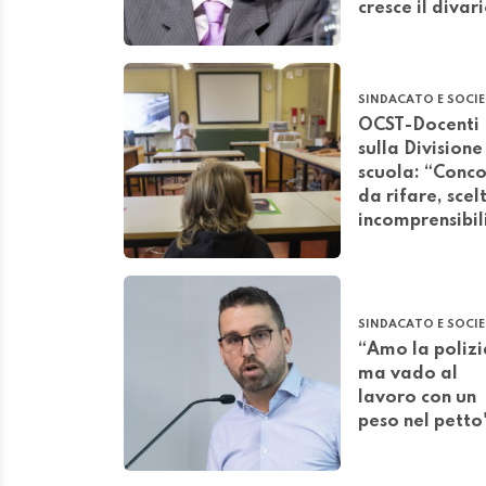
cresce il divar
SINDACATO E SOCI
OCST-Docenti
sulla Divisione
scuola: “Conco
da rifare, scel
incomprensibil
SINDACATO E SOCI
“Amo la polizi
ma vado al
lavoro con un
peso nel petto