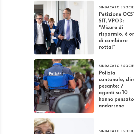
SINDACATO E SOCI
Petizione OCS
SIT, VPOD:
"Misure di
risparmio, è o
di cambiare
rotta!"
SINDACATO E SOCI
Polizia
cantonale, cli
pesante: 7
agenti su 10
hanno pensato
andarsene
SINDACATO E SOCI