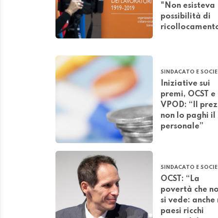
"Non esisteva
possibilità di
ricollocament
SINDACATO E SOCI
Iniziative sui
premi, OCST e
VPOD: “Il pre
non lo paghi il
personale”
SINDACATO E SOCI
OCST: “La
povertà che n
si vede: anche 
paesi ricchi