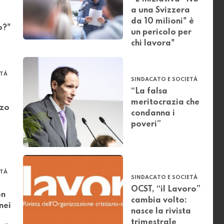
a una Svizzera
da 10 milioni" è
o?"
un pericolo per
chi lavora"
ETÀ
SINDACATO E SOCIETÀ
“La falsa
meritocrazia che
zzo
condanna i
poveri”
ETÀ
SINDACATO E SOCIETÀ
OCST, “il Lavoro”
on
cambia volto:
nei
nasce la rivista
trimestrale