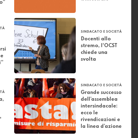
io”
ETÀ
SINDACATO E SOCIETÀ
Docenti allo
stremo, l'OCST
rsi
chiede una
te
svolta
i”
SINDACATO E SOCIETÀ
Grande successo
ETÀ
a,
dell’assemblea
intersindacale:
ecco le
"
rivendicazioni e
la linea d’azione