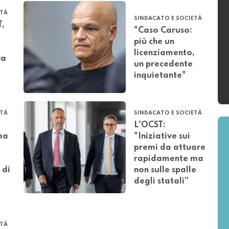
ETÀ
SINDACATO E SOCIETÀ
T,
"Caso Caruso:
più che un
licenziamento,
ra
un precedente
inquietante"
ETÀ
SINDACATO E SOCIETÀ
L'OCST:
ma
"Iniziative sui
premi da attuare
rapidamente ma
 di
non sulle spalle
degli statali”
ETÀ