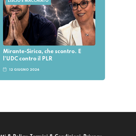
LISCIO E MACCHIATO
Mirante-Sirica, che scontro. E
l'UDC contro il PLR
12 GIUGNO 2026